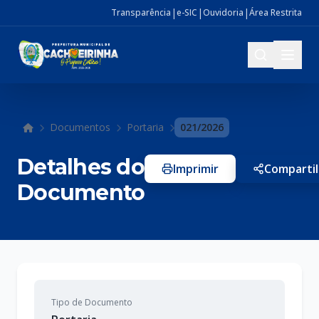
|
|
|
Transparência
e-SIC
Ouvidoria
Área Restrita
Documentos
Portaria
021/2026
Início
Detalhes do
Imprimir
Compartil
Documento
Tipo de Documento