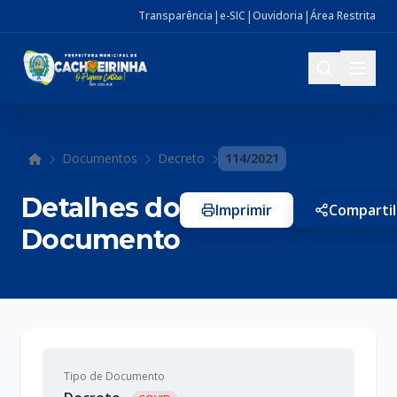
|
|
|
Transparência
e-SIC
Ouvidoria
Área Restrita
Documentos
Decreto
114/2021
Início
Detalhes do
Imprimir
Compartil
Documento
Tipo de Documento