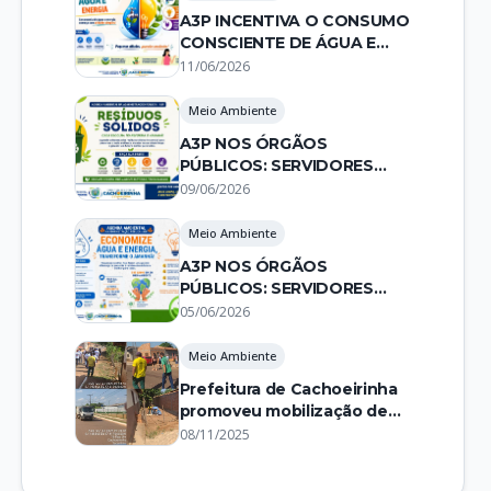
A3P INCENTIVA O CONSUMO
CONSCIENTE DE ÁGUA E
ENERGIA NOS ÓRGÃOS
11/06/2026
PÚBLICOS
Meio Ambiente
A3P NOS ÓRGÃOS
PÚBLICOS: SERVIDORES
CONSCIENTES FORTALECEM
09/06/2026
A SUSTENTABILIDADE
Meio Ambiente
A3P NOS ÓRGÃOS
PÚBLICOS: SERVIDORES
CONSCIENTES
05/06/2026
ECONOMIZAM ÁGUA E
ENERGIA
Meio Ambiente
Prefeitura de Cachoeirinha
promoveu mobilização de
sensibilização educativa
08/11/2025
através de caminhada com
foco na gestão dos resíduos