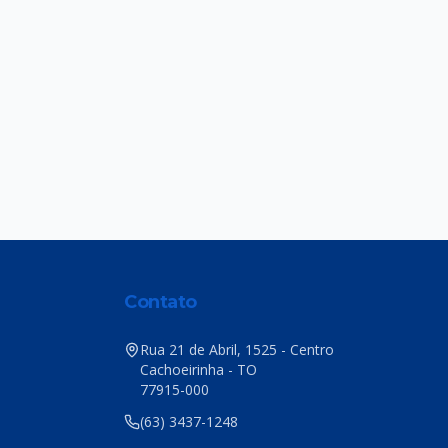
Contato
Rua 21 de Abril, 1525 - Centro
Cachoeirinha - TO
77915-000
(63) 3437-1248