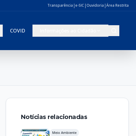
|
|
|
Transparência
e-SIC
Ouvidoria
Área Restrita
COVID
Informações ao Cidadão
Notícias relacionadas
Meio Ambiente