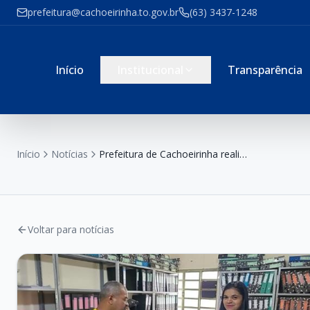
prefeitura@cachoeirinha.to.gov.br
(63) 3437-1248
Início
Institucional
Transparência
Início
Notícias
Prefeitura de Cachoeirinha realiza ação da A3P com distribuição de material educativo sobre uso racional dos recursos naturais
Voltar para notícias