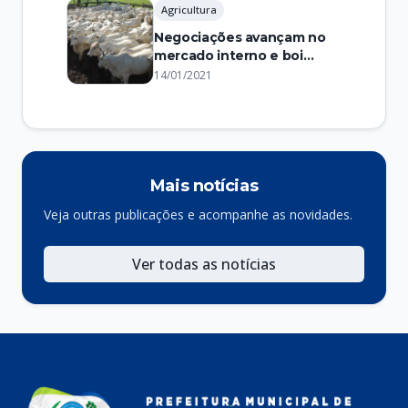
Agricultura
Negociações avançam no
mercado interno e boi
gordo tem alívio nos preços
14/01/2021
Mais notícias
Veja outras publicações e acompanhe as novidades.
Ver todas as notícias