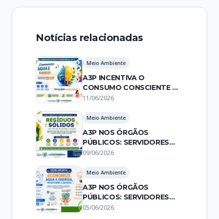
Notícias relacionadas
Meio Ambiente
A3P INCENTIVA O
CONSUMO CONSCIENTE DE
ÁGUA E ENERGIA NOS
11/06/2026
ÓRGÃOS PÚBLICOS
Meio Ambiente
A3P NOS ÓRGÃOS
PÚBLICOS: SERVIDORES
CONSCIENTES
09/06/2026
FORTALECEM A
SUSTENTABILIDADE
Meio Ambiente
A3P NOS ÓRGÃOS
PÚBLICOS: SERVIDORES
CONSCIENTES
05/06/2026
ECONOMIZAM ÁGUA E